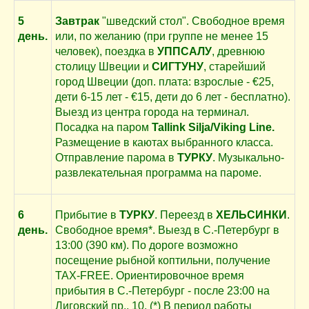
5
Завтрак
"шведский стол". Свободное время
день.
или, по желанию (при группе не менее 15
человек), поездка в
УППСАЛУ
, древнюю
столицу Швеции и
СИГТУНУ
, старейший
город Швеции (доп. плата: взрослые - €25,
дети 6-15 лет - €15, дети до 6 лет - бесплатно).
Выезд из центра города на терминал.
Посадка на паром
Tallink Silja/Viking Line.
Размещение в каютах выбранного класса.
Отправление парома в
ТУРКУ
. Музыкально-
развлекательная программа на пароме.
6
Прибытие в
ТУРКУ
. Переезд в
ХЕЛЬСИНКИ
.
день.
Свободное время*. Выезд в С.-Петербург в
13:00 (390 км). По дороге возможно
посещение рыбной коптильни, получение
TAX-FREE. Ориентировочное время
прибытия в С.-Петербург - после 23:00 на
Лиговский пр., 10. (*) В период работы