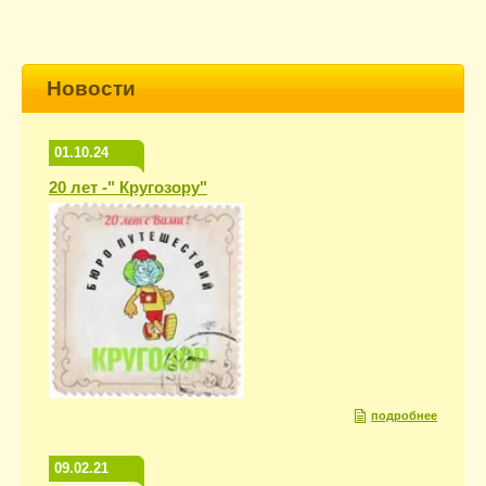
Новости
01.10.24
20 лет -" Кругозору"
подробнее
09.02.21