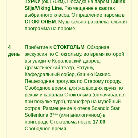
ТУРКУ
(ок.170км). Посадка на паром
Tallink
Silja/Viking Line.
Размещение в каютах
выбранного класса. Отправление парома в
СТОКГОЛЬМ
. Музыкально-развлекательная
программа на пароме.
4
Прибытие в
СТОКГОЛЬМ
. Обзорная
день
экскурсия по Стокгольму, во время которой
вы увидите Королевский дворец,
Драматический театр, Ратушу,
Кафедральный собор, башню Какнес.
Пешеходная прогулка по Старому городу.
Свободное время, для желающих круиз по
рекам и каналам Стокгольма (оплачивается
при покупке тура), трансфер на музейный
остров. Размещение в отеле Scandic Star
Sollentuna 3*** (или аналогичном) в
пригороде Стокгольма после
17:00
.
Свободное время.