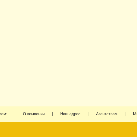
аем:
О компании
Наш адрес
Агентствам
М