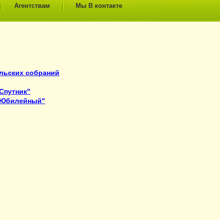
Агентствам
Мы В контакте
льских собраний
Спутник"
"Юбилейный"